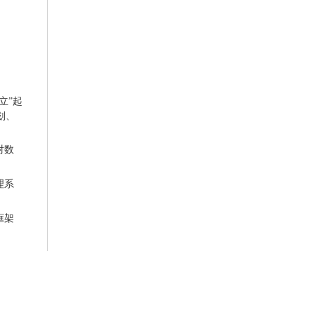
“立”起
划、
对数
理系
框架